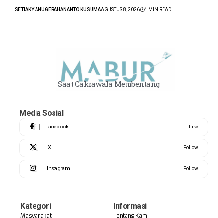
SETIAKY ANUGERAHANANTO KUSUMA
AGUSTUS 8, 2026
4 MIN READ
Saat Cakrawala Membentang
Media Sosial
Facebook
Like
X
Follow
Instagram
Follow
Kategori
Informasi
Masyarakat
Tentang Kami