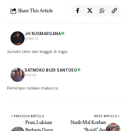
Share This Article
JH KUSMARGANA
PENULIS
Jurnalis lahir dan tinggal di Jogja
SATMOKO BUDI SANTOSO
EDITOR
Pemimpin redaksi mabur.co
PREVIOUS ARTICLE
NEXT ARTICLE
Prasi, Lukisan
Nasib Mal Korban
Berbasis Daun
“Rojali” dan