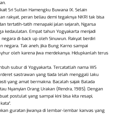
an.
rkait Sri Sultan Hamengku Buwana IX. Selain
n rakyat, peran beliau demi tegaknya NKRI tak bisa
dan tertatih-tatih menapaki jalan sejarah, Ngarsa
a kedaulatan. Empat tahun Yogyakarta menjadi
negara di-back up oleh Sinuwun. Rakyat berdiri
n negara. Tak aneh, jika Bung Karno sampai
yhur oleh karena jiwa merdekanya. Hidupkanlah terus
mbuh subur di Yogyakarta. Tercatatlah nama WS
rderet sastrawan yang tiada lelah menggali laku
asti yang amat bermakna. Bacalah sajak Balada
atau Nyanyian Orang Urakan (Rendra, 1985). Dengan
at postulat yang sampai kini bisa kita resapi,
kata”.
hkan guratan jiwanya di lembar-lembar kanvas yang