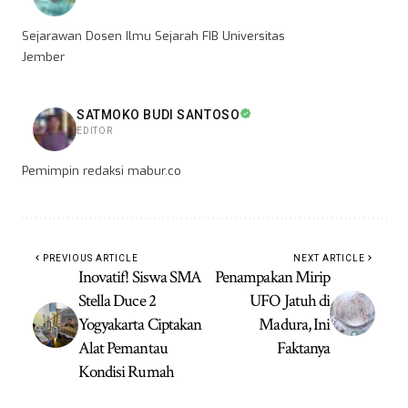
Sejarawan Dosen Ilmu Sejarah FIB Universitas
Jember
SATMOKO BUDI SANTOSO
EDITOR
Pemimpin redaksi mabur.co
PREVIOUS ARTICLE
NEXT ARTICLE
Inovatif! Siswa SMA
Penampakan Mirip
Stella Duce 2
UFO Jatuh di
Yogyakarta Ciptakan
Madura, Ini
Alat Pemantau
Faktanya
Kondisi Rumah