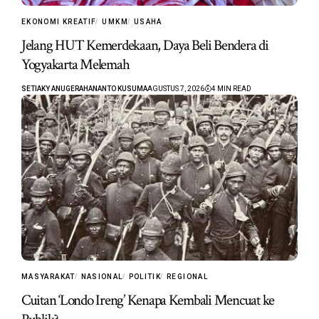
EKONOMI KREATIF
UMKM
USAHA
Jelang HUT Kemerdekaan, Daya Beli Bendera di
Yogyakarta Melemah
SETIAKY ANUGERAHANANTO KUSUMA
AGUSTUS 7, 2026
4 MIN READ
MASYARAKAT
NASIONAL
POLITIK
REGIONAL
Cuitan ‘Londo Ireng’ Kenapa Kembali Mencuat ke