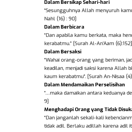
Dalam Bersikap Sehari-hari
“Sesungguhnya Allah menyuruh kamu b
Nahl (16) : 90]
Dalam Berbicara
“Dan apabila kamu berkata, maka hend
kerabatmu.” [Surah Al-An’Aam (6):152
Dalam Bersaksi
“Wahai orang-orang yang beriman, j
keadilan, menjadi saksi karena Allah b
kaum kerabatmu”. [Surah An-Nisaa (4)
Dalam Mendamaikan Perselisihan
“…maka damaikan antara keduanya denga
9]
Menghadapi Orang yang Tidak Disuk
“Dan janganlah sekali-kali kebencia
tidak adil. Berlaku adillah karena adil 