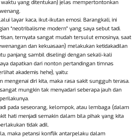
ari waktu yang ditentukan) jelas mempertontonkan
ewenang.
ui layar kaca, ikut-ikutan emosi. Barangkali, ini
ian “neotribalisme modern” yang saya sebut tadi.
tisan, ternyata sangat mudah tersulut emosinya, saat
 kewenangan dan kekuasaan) melakukan ketidakadilan
 panjang sambil diselingi dengan sekali-kali
saya dapatkan dari nonton pertandingan timnas
rlihat akademis hehe), yaitu:
ain mengenai diri kita, maka rasa sakit sungguh terasa.
an, sangat mungkin tak menyadari seberapa jauh dan
perilakunya.
rjadi pada seseorang, kelompok, atau lembaga (dalam
akit hati menjadi semakin dalam bila pihak yang kita
erlakukan tidak adil.
lela, maka petansi konflik antarpelaku dalam