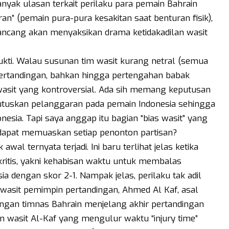
banyak ulasan terkait perilaku para pemain Bahrain
n” (pemain pura-pura kesakitan saat benturan fisik),
ncang akan menyaksikan drama ketidakadilan wasit
bukti. Walau susunan tim wasit kurang netral (semua
pertandingan, bahkan hingga pertengahan babak
wasit yang kontroversial. Ada sih memang keputusan
tuskan pelanggaran pada pemain Indonesia sehingga
sia. Tapi saya anggap itu bagian “bias wasit” yang
 dapat memuaskan setiap penonton partisan?
wal ternyata terjadi. Ini baru terlihat jelas ketika
kritis, yakni kehabisan waktu untuk membalas
sia dengan skor 2-1. Nampak jelas, perilaku tak adil
eh wasit pemimpin pertandingan, Ahmed Al Kaf, asal
angan timnas Bahrain menjelang akhir pertandingan
n wasit Al-Kaf yang mengulur waktu “injury time”