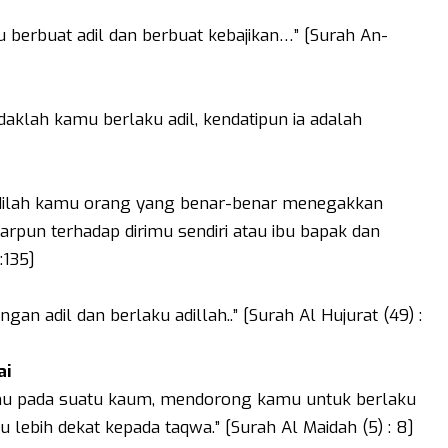
erbuat adil dan berbuat kebajikan…” [Surah An-
aklah kamu berlaku adil, kendatipun ia adalah
]
adilah kamu orang yang benar-benar menegakkan
iarpun terhadap dirimu sendiri atau ibu bapak dan
:135]
n adil dan berlaku adillah..” [Surah Al Hujurat (49) :
ai
nmu pada suatu kaum, mendorong kamu untuk berlaku
itu lebih dekat kepada taqwa.” [Surah Al Maidah (5) : 8]