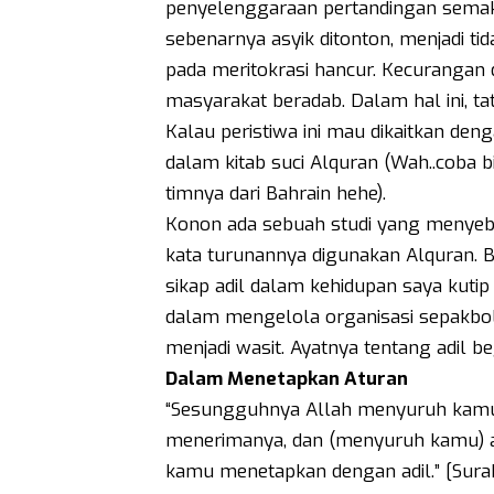
penyelenggaraan pertandingan semakin
sebenarnya asyik ditonton, menjadi t
pada meritokrasi hancur. Kecurangan 
masyarakat beradab. Dalam hal ini, t
Kalau peristiwa ini mau dikaitkan deng
dalam kitab suci Alquran (Wah..coba 
timnya dari Bahrain hehe).
Konon ada sebuah studi yang menyebutk
kata turunannya digunakan Alquran. 
sikap adil dalam kehidupan saya kutip 
dalam mengelola organisasi sepakbola
menjadi wasit. Ayatnya tentang adil beg
Dalam Menetapkan Aturan
“Sesungguhnya Allah menyuruh kam
menerimanya, dan (menyuruh kamu) a
kamu menetapkan dengan adil.” [Surah