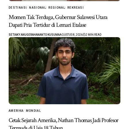
DESTINASI
NASIONAL
REGIONAL
REKREASI
Momen Tak Terduga, Gubernur Sulawesi Utara
Dapati Pria Tertidur di Lemari Etalase
SETIAKY ANUGERAHANANTO KUSUMA
AGUSTUS 8, 2026
2 MIN READ
AMERIKA
MONDIAL
Cetak Sejarah Amerika, Nathan Thomas Jadi Profesor
Termuda di Usia 18 Tahun