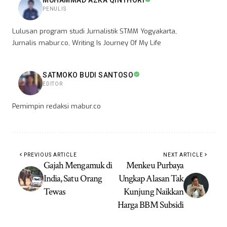
MUHAMMAD AZKA QINTHORI
PENULIS
Lulusan program studi Jurnalistik STMM Yogyakarta,
Jurnalis mabur.co, Writing Is Journey Of My Life
SATMOKO BUDI SANTOSO
EDITOR
Pemimpin redaksi mabur.co
PREVIOUS ARTICLE
NEXT ARTICLE
Gajah Mengamuk di
Menkeu Purbaya
India, Satu Orang
Ungkap Alasan Tak
Tewas
Kunjung Naikkan
Harga BBM Subsidi