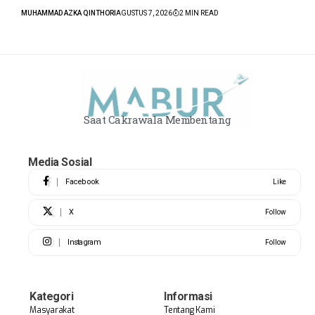
MUHAMMAD AZKA QINTHORI
AGUSTUS 7, 2026
2 MIN READ
Saat Cakrawala Membentang
Media Sosial
Facebook
Like
X
Follow
Instagram
Follow
Kategori
Informasi
Masyarakat
Tentang Kami