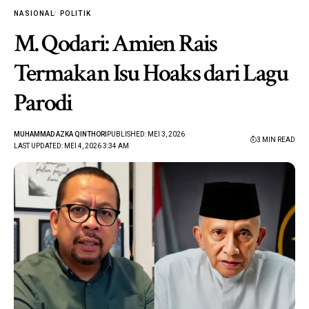
NASIONAL
POLITIK
M. Qodari: Amien Rais
Termakan Isu Hoaks dari Lagu
Parodi
MUHAMMAD AZKA QINTHORI
PUBLISHED: MEI 3, 2026
3 MIN READ
LAST UPDATED: MEI 4, 2026 3:34 AM