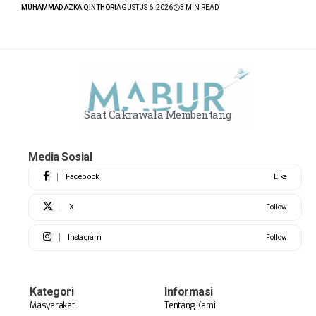
MUHAMMAD AZKA QINTHORI
AGUSTUS 6, 2026
3 MIN READ
Saat Cakrawala Membentang
Media Sosial
Facebook
Like
X
Follow
Instagram
Follow
Kategori
Informasi
Masyarakat
Tentang Kami