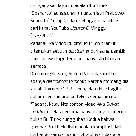
menyanyikan lagu itu adalah Ibu Titiek
(Soeharto) sungguhan (mantan istri Prabowo
Subianto),” ucap Qodari, sebagaimana dilansir
dari kanal YouTube
Liputan6
, Minggu
(3/5/2026).
Padahal jika video itu ditelusuri lebih lanjut,
ditemukan sebuah
disclaimer
dari sang pemilik
akun, bahwa lagu tersebut hanyalah hiburan
semata.
Dan mungkin saja, Amien Rais tidak melihat
adanya
disclaimer
tersebut, karena memang dia
sudah “berumur” (82 tahun), dan tidak begitu
paham dengan urusan teknis semacam itu.
“Padahal kalau kita tonton video
Aku Bukan
Teddy
itu, jelas pertama bahwa yang nyanyi itu
bukan Bu Titiek sungguhan. Kedua bahwa
gambar Bu Titiek disitu adalah kompilasi dari
berbagai gambar yang sebetulnya tidak ada