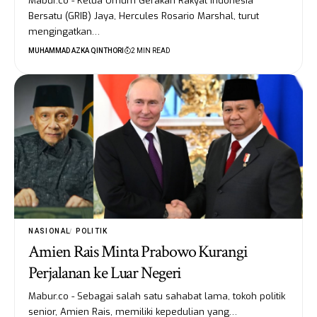
Mabur.co - Ketua Umum Gerakan Rakyat Indonesia
Bersatu (GRIB) Jaya, Hercules Rosario Marshal, turut
mengingatkan…
MUHAMMAD AZKA QINTHORI
2 MIN READ
NASIONAL
POLITIK
Amien Rais Minta Prabowo Kurangi
Perjalanan ke Luar Negeri
Mabur.co - Sebagai salah satu sahabat lama, tokoh politik
senior, Amien Rais, memiliki kepedulian yang…