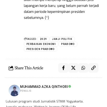
lapangan kerja baru, yang belum pernah terjadi
dalam periode kepemimpinan presiden
sebelumnya. (*)
TAGGED:
2029
JANJI POLITIK
PERBAIKAN EKONOMI
PRABOWO
PRESIDEN PRABOWO
Share This Article
MUHAMMAD AZKA QINTHORI
PENULIS
Lulusan program studi Jurnalistik STMM Yogyakarta,
Jurnalis mabur.co, Writing Is Journey Of My Life