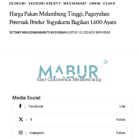
EKONOMI
EKONOMI KREATIF
MASYARAKAT
UMKM
USAHA
Harga Pakan Melambung Tinggi, Paguyuban
Peternak Petelur Yogyakarta Bagikan 1.600 Ayam
SETIAKY ANUGERAHANANTO KUSUMA
AGUSTUS 10, 2026
3 MIN READ
Saat Cakrawala Membentang
Media Sosial
Facebook
Like
X
Follow
Instagram
Follow