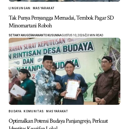
LINGKUNGAN
MASYARAKAT
Tak Punya Penyangga Memadai, Tembok Pagar SD
Minomartani Roboh
SETIAKY ANUGERAHANANTO KUSUMA
AGUSTUS 10, 2026
3 MIN READ
BUDAYA
KOMUNITAS
MASYARAKAT
Optimalkan Potensi Budaya Panjangrejo, Perkuat
Identitas Kearifan Lokal