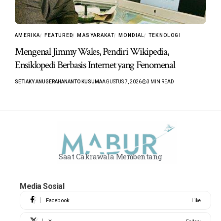
AMERIKA
FEATURED
MASYARAKAT
MONDIAL
TEKNOLOGI
Mengenal Jimmy Wales, Pendiri Wikipedia,
Ensiklopedi Berbasis Internet yang Fenomenal
SETIAKY ANUGERAHANANTO KUSUMA
AGUSTUS 7, 2026
3 MIN READ
Saat Cakrawala Membentang
Media Sosial
Facebook
Like