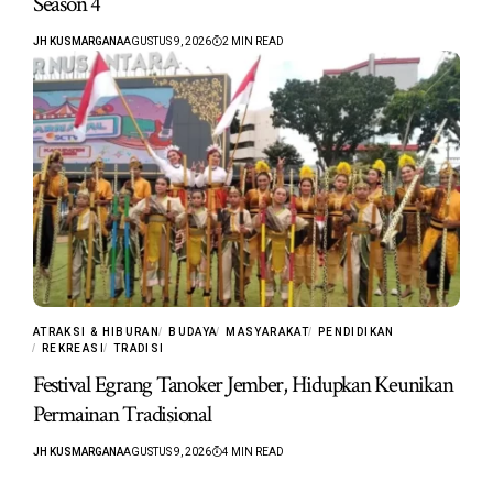
Season 4’
JH KUSMARGANA
AGUSTUS 9, 2026
2 MIN READ
ATRAKSI & HIBURAN
BUDAYA
MASYARAKAT
PENDIDIKAN
REKREASI
TRADISI
Festival Egrang Tanoker Jember, Hidupkan Keunikan
Permainan Tradisional
JH KUSMARGANA
AGUSTUS 9, 2026
4 MIN READ