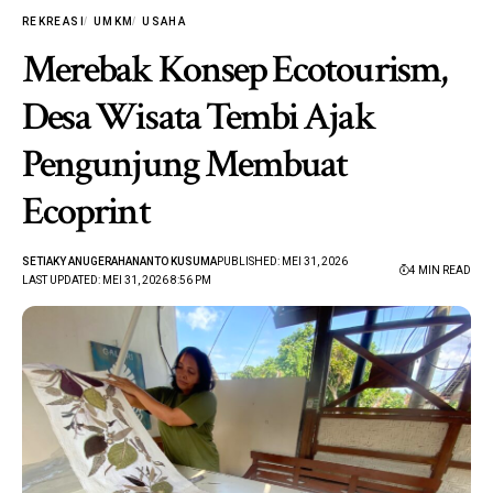
REKREASI
UMKM
USAHA
Merebak Konsep Ecotourism,
Desa Wisata Tembi Ajak
Pengunjung Membuat
Ecoprint
SETIAKY ANUGERAHANANTO KUSUMA
PUBLISHED: MEI 31, 2026
4 MIN READ
LAST UPDATED: MEI 31, 2026 8:56 PM