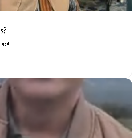
s?
Tengah.…