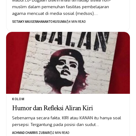
Mabur.co- Dugaan diskriminasi terhadap siswa non-
muslim dalam pemenuhan fasilitas pembelajaran
agama mencuat di media sosial (medsos).…
SETIAKY ANUGERAHANANTO KUSUMA
4 MIN READ
KOLOM
Humor dan Refleksi Aliran Kiri
Sebenarnya secara fakta, KIRI atau KANAN itu hanya soal
persepsi. Tergantung pada posisi dan sudut…
ACHMAD CHARRIS ZUBAIR
2 MIN READ