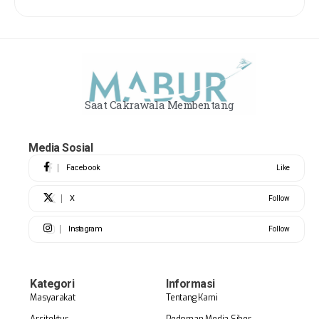
Saat Cakrawala Membentang
Media Sosial
Facebook
Like
X
Follow
Instagram
Follow
Kategori
Informasi
Masyarakat
Tentang Kami
Arsitektur
Pedoman Media Siber