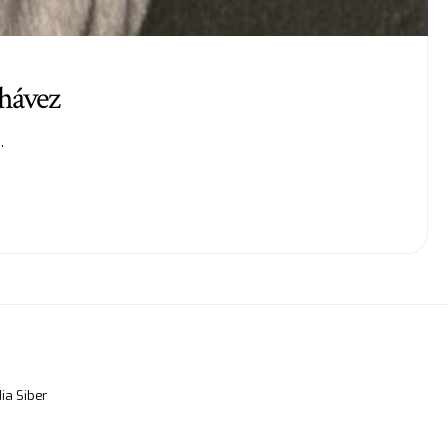
Chávez
…
a Siber