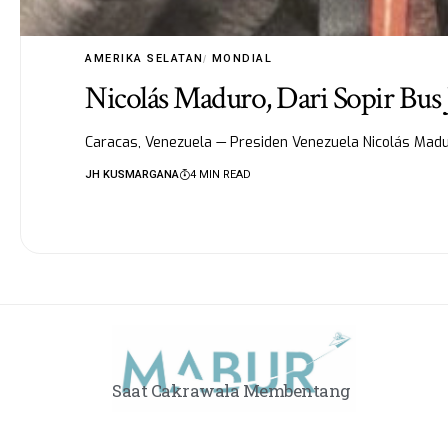
AMERIKA SELATAN
MONDIAL
Nicolás Maduro, Dari Sopir Bus
Caracas, Venezuela — Presiden Venezuela Nicolás Mad
JH KUSMARGANA
4 MIN READ
Saat Cakrawala Membentang