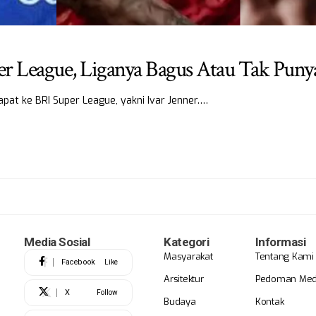
r League, Liganya Bagus Atau Tak Puny
apat ke BRI Super League, yakni Ivar Jenner.…
Media Sosial
Kategori
Informasi
Masyarakat
Tentang Kami
Facebook
Like
Arsitektur
Pedoman Medi
X
Follow
Budaya
Kontak