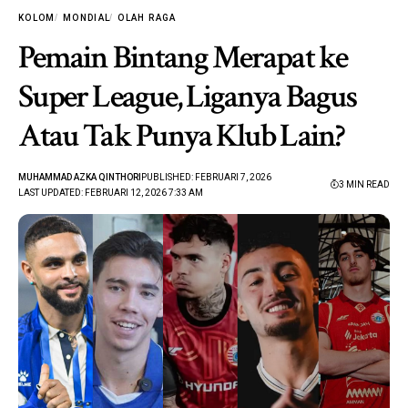
KOLOM
MONDIAL
OLAH RAGA
Pemain Bintang Merapat ke
Super League, Liganya Bagus
Atau Tak Punya Klub Lain?
MUHAMMAD AZKA QINTHORI
PUBLISHED: FEBRUARI 7, 2026
3 MIN READ
LAST UPDATED: FEBRUARI 12, 2026 7:33 AM