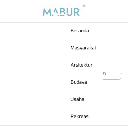
Beranda
Masyarakat
Arsitektur
Budaya
Usaha
Rekreasi