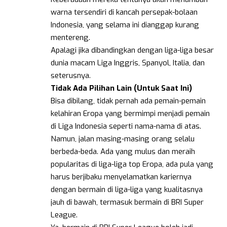
warna tersendiri di kancah persepak-bolaan
Indonesia, yang selama ini dianggap kurang
mentereng.
Apalagi jika dibandingkan dengan liga-liga besar
dunia macam Liga Inggris, Spanyol, Italia, dan
seterusnya.
Tidak Ada Pilihan Lain
(Untuk Saat Ini)
Bisa dibilang, tidak pernah ada pemain-pemain
kelahiran Eropa yang bermimpi menjadi pemain
di Liga Indonesia seperti nama-nama di atas.
Namun, jalan masing-masing orang selalu
berbeda-beda. Ada yang mulus dan meraih
popularitas di liga-liga top Eropa, ada pula yang
harus berjibaku menyelamatkan kariernya
dengan bermain di liga-liga yang kualitasnya
jauh di bawah, termasuk bermain di BRI Super
League.