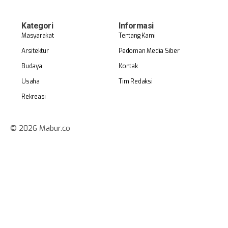
Kategori
Informasi
Masyarakat
Tentang Kami
Arsitektur
Pedoman Media Siber
Budaya
Kontak
Usaha
Tim Redaksi
Rekreasi
© 2026 Mabur.co