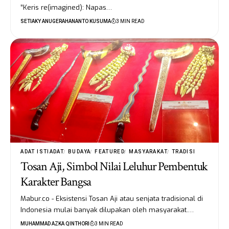
”Keris re(imagined): Napas…
SETIAKY ANUGERAHANANTO KUSUMA
3 MIN READ
ADAT ISTIADAT
BUDAYA
FEATURED
MASYARAKAT
TRADISI
Tosan Aji, Simbol Nilai Leluhur Pembentuk
Karakter Bangsa
Mabur.co - Eksistensi Tosan Aji atau senjata tradisional di
Indonesia mulai banyak dilupakan oleh masyarakat.…
MUHAMMAD AZKA QINTHORI
3 MIN READ