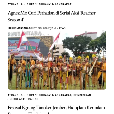
ATRAKSI & HIBURAN
BUDAYA
MASYARAKAT
Agnez Mo Curi Perhatian di Serial Aksi ‘Reacher
Season 4’
JH KUSMARGANA
AGUSTUS 9, 2026
2 MIN READ
ATRAKSI & HIBURAN
BUDAYA
MASYARAKAT
PENDIDIKAN
REKREASI
TRADISI
Festival Egrang Tanoker Jember, Hidupkan Keunikan