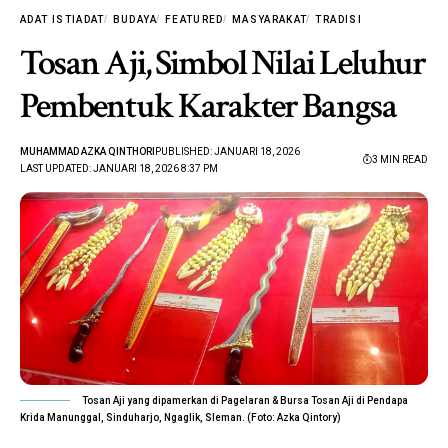
ADAT ISTIADAT
BUDAYA
FEATURED
MASYARAKAT
TRADISI
Tosan Aji, Simbol Nilai Leluhur
Pembentuk Karakter Bangsa
MUHAMMAD AZKA QINTHORI
PUBLISHED: JANUARI 18, 2026
3 MIN READ
LAST UPDATED: JANUARI 18, 2026 8:37 PM
Tosan Aji yang dipamerkan di Pagelaran & Bursa Tosan Aji di Pendapa
Krida Manunggal, Sinduharjo, Ngaglik, Sleman. (Foto: Azka Qintory)