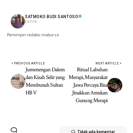
SATMOKO BUDI SANTOSO
EDITOR
Pemimpin redaksi mabur.co
PREVIOUS ARTICLE
NEXT ARTICLE
Jumenengan Dalem
Ritual Labuhan
dan Kisah Selir yang
Merapi, Masyarakat
Membunuh Sultan
Jawa Percaya Bisa
HB V
Jinakkan Amukan
Gunung Merapi
Tidak ada komentar