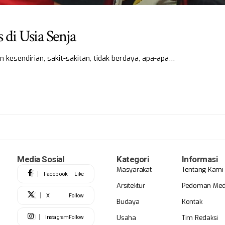
 di Usia Senja
n kesendirian, sakit-sakitan, tidak berdaya, apa-apa…
Media Sosial
Kategori
Informasi
Masyarakat
Tentang Kami
Facebook
Like
Arsitektur
Pedoman Medi
X
Follow
Budaya
Kontak
Usaha
Tim Redaksi
Instagram
Follow