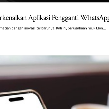
Perkenalkan Aplikasi Pengganti WhatsAp
atian dengan inovasi terbarunya. Kali ini, perusahaan milik Elon…