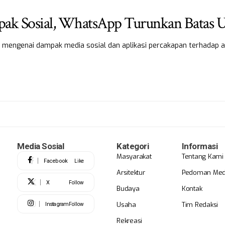
ak Sosial, WhatsApp Turunkan Batas U
l mengenai dampak media sosial dan aplikasi percakapan terhadap
Media Sosial
Kategori
Informasi
Masyarakat
Tentang Kami
Facebook
Like
Arsitektur
Pedoman Medi
X
Follow
Budaya
Kontak
Usaha
Tim Redaksi
Instagram
Follow
Rekreasi