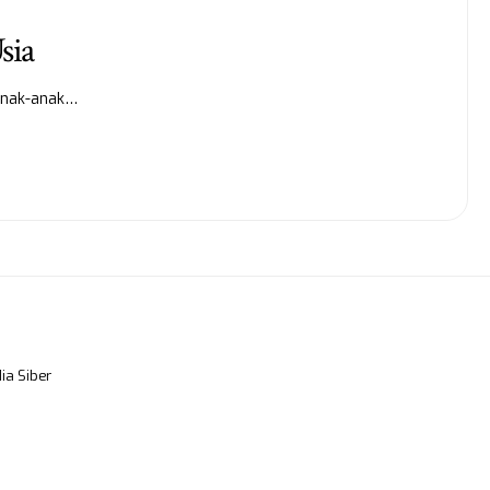
sia
 anak-anak…
a Siber