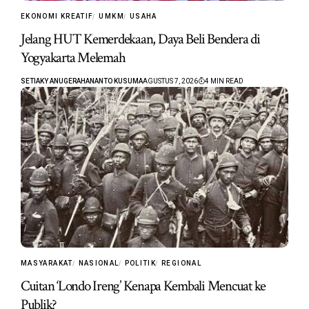
EKONOMI KREATIF
UMKM
USAHA
Jelang HUT Kemerdekaan, Daya Beli Bendera di
Yogyakarta Melemah
SETIAKY ANUGERAHANANTO KUSUMA
AGUSTUS 7, 2026
4 MIN READ
MASYARAKAT
NASIONAL
POLITIK
REGIONAL
Cuitan ‘Londo Ireng’ Kenapa Kembali Mencuat ke
Publik?