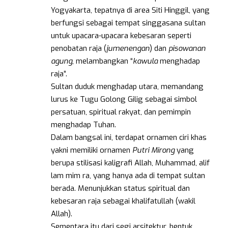
Yogyakarta, tepatnya di area Siti Hinggil, yang
berfungsi sebagai tempat singgasana sultan
untuk upacara-upacara kebesaran seperti
penobatan raja (
jumenengan
) dan
pisowanan
agung
, melambangkan “
kawula
menghadap
raja”.
Sultan duduk menghadap utara, memandang
lurus ke Tugu Golong Gilig sebagai simbol
persatuan, spiritual rakyat, dan pemimpin
menghadap Tuhan.
Dalam bangsal ini, terdapat ornamen ciri khas
yakni memiliki ornamen
Putri Mirong
yang
berupa stilisasi kaligrafi Allah, Muhammad, alif
lam mim ra, yang hanya ada di tempat sultan
berada. Menunjukkan status spiritual dan
kebesaran raja sebagai khalifatullah (wakil
Allah).
Sementara itu dari segi arsitektur, bentuk