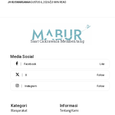
JH KUSMARGANA
AGUSTUS 6, 2026
3 MIN READ
Saat Cakrawala Membentang
Media Sosial
Facebook
Like
X
Follow
Instagram
Follow
Kategori
Informasi
Masyarakat
Tentang Kami