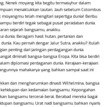
ng. Nenek moyang kita begitu termasyhur dalam
mampuan menaklukkan lautan. Jauh sebelum Colombus
ek moyangmu telah mengitari sepertiga dunia! Beribu
mpu berdiri tegak sebagai pusat peradaban dunia.
mbaran sejarah bangsamu, anakku.
ui dunia. Beragam hasil hutan, pertanian dan
 dunia. Kau pernah dengar Jalur Sutra, anakku? Itulah
an penting dari jaringan perdagangan dunia.
ngat diminati bangsa-bangsa Eropa. Kita bisa berdiri
alam diplomasi perdaganan dunia. Kerajaan-kerajaan
rbangunnya mahakarya yang bahkan sampai saat ini
akkan dan mengharumkan dinasti Wilhelmina, bangsa
 kehidupan dan kedamaian bangsamu. Kepongahan
kan bangsamu tercerai-berai. Berabad mereka bagai
hidupan bangsamu. Urat nadi bangsamu bahkan nyaris