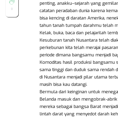
penting, anakku–sejarah yang gemila
0
catatan peradaban dunia karena ke
bisa kencing di daratan Amerika, nen
tahun tanah tumpah darahmu telah ma
Kelak, buka, baca dan pelajarilah le
Kesuburan tanah Nusantara telah diak
perkebunan kita telah merajai pasaran
periode dimana bangsamu menjadi bagi
Komoditas hasil produksi bangsamu sa
sama tinggi dan duduk sama rendah d
di Nusantara menjadi pilar utama te
masih bisa kau datangi.
Bermula dari keinginan untuk meneg
Belanda masuk dan mengobrak-abrik
mereka sebagai bangsa Barat menjadi
lintah darat yang menyedot darah ke