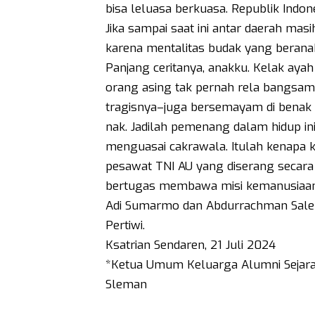
bisa leluasa berkuasa. Republik Indon
Jika sampai saat ini antar daerah mas
karena mentalitas budak yang berana
Panjang ceritanya, anakku. Kelak aya
orang asing tak pernah rela bangsam
tragisnya–juga bersemayam di benak s
nak. Jadilah pemenang dalam hidup ini.
menguasai cakrawala. Itulah kenapa ka
pesawat TNI AU yang diserang secara b
bertugas membawa misi kemanusiaan pa
Adi Sumarmo dan Abdurrachman Saleh.
Pertiwi.
Ksatrian Sendaren, 21 Juli 2024
*Ketua Umum Keluarga Alumni Sejara
Sleman