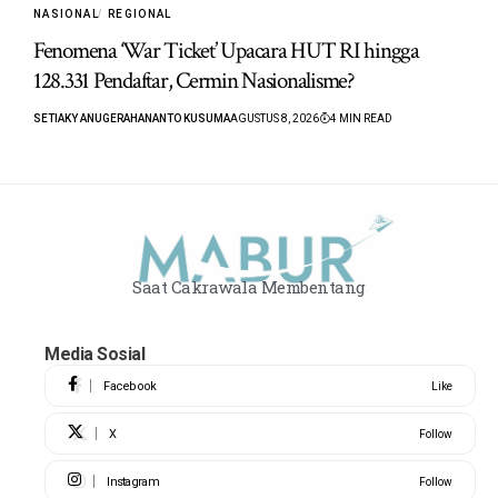
NASIONAL
REGIONAL
Fenomena ‘War Ticket’ Upacara HUT RI hingga
128.331 Pendaftar, Cermin Nasionalisme?
SETIAKY ANUGERAHANANTO KUSUMA
AGUSTUS 8, 2026
4 MIN READ
Saat Cakrawala Membentang
Media Sosial
Facebook
Like
X
Follow
Instagram
Follow