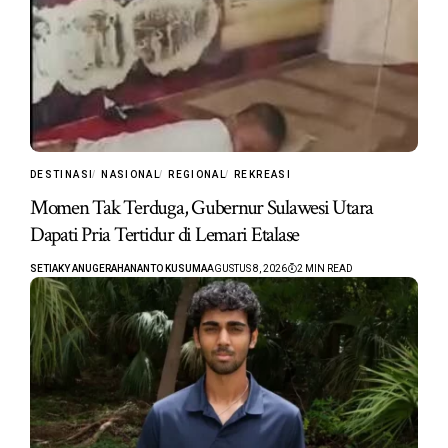
DESTINASI
NASIONAL
REGIONAL
REKREASI
Momen Tak Terduga, Gubernur Sulawesi Utara
Dapati Pria Tertidur di Lemari Etalase
SETIAKY ANUGERAHANANTO KUSUMA
AGUSTUS 8, 2026
2 MIN READ