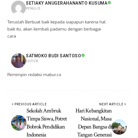
SETIAKY ANUGERAHANANTO KUSUMA
PENULIS
Teruslah Berbuat baik kepada siapapun karena hal
baik itu, akan kembali padamu dengan berbagai
cara
SATMOKO BUDI SANTOSO
EDITOR
Pemimpin redaksi mabur.co
PREVIOUS ARTICLE
NEXT ARTICLE
Sekolah Ambruk
Hari Kebangkitan
Timpa Siswa, Potret
Nasional, Masa
Bobrok Pendidikan
Depan Bangsa di
Indonesia
Tangan Generasi