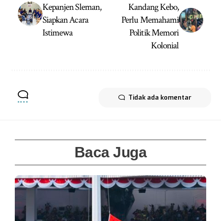
Kepanjen Sleman,
Kandang Kebo,
Siapkan Acara
Perlu Memahami
Istimewa
Politik Memori
Kolonial
Tidak ada komentar
Baca Juga