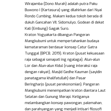
Wirajamba (Dono Murah) adalah putra Paku
Buwono I (Kartasura) yang dilahirkan dari Nyai
Rondo Cumbing. Makam kedua tokoh berada di
dukuh Gancahan VII, Sidomulyo, Godean di dekat
Kali (Embung) Gagak Suro.
Kraton Yogyakarta dibangun Pangeran
Mangkubumi untuk mempertahankan budaya
kemataraman berdasar konsep Catur Gatra
Tunggal (BPCB, 2019). Kraton (pusat kekuasaan
raja sebagai senapati ing ngalaga), Alun-alun
Lor dan Alun-alun Kidul (ruang interaksi raja
dengan rakyat), Masjid Gedhe Kauman (sayidin
panatagama khalifatullah) dan Pasar
Beringharjo (pusat perekonomian). Pangeran
Mangkubumi menempatkan kraton diantara Laut
Selatan dan Gunung Merapi. Ketiganya
melambangkan konsep pawongan, palemahan,
dan parahyangan yang menjadi intisari filosofi