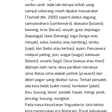
seribu candi. Jejak lain berupa istilah yang
sampai sekarang masih dipakai masyarakat
(Tashadi dkk, 2000) seperti pinikul dagang,
samyawahara (sambewara), abasana (busana),
bawang, bras (beras), wuyah, gula, kepulaga
(kapulaga), lawe (benang), lnga (lenga atau
minyak), wdus (wedus atau kambing), lembu
(sapi), kbo (kebo atau kerbau), ayam. Pancawara
meliputi pahing, pon, wagai (wage), kaliwuan
(kliwon), umanis (legi). Desa (wanua atau thani)
dipimpin oleh rama, desa perdikan namanya
sima. Batas sima adalah pathok (prasasti) dan
diberi pagar yang disebut turus. Terkait penyakit,
ada kata belek (sakit mata), humbelen (pilek),
bisu, busung, beser, pandak, hayan, mengi, picek,
pincang, busung, wungkuk.
Pada masa Kesultanan Yogyakarta, tata kelola
kota meneruskan era Mataram. Pusat kekuasaan