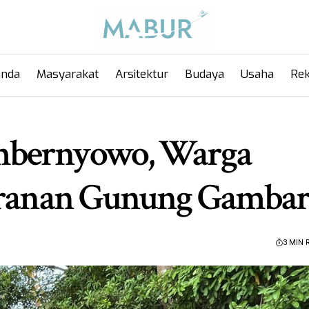
anda
Masyarakat
Arsitektur
Budaya
Usaha
Rek
mbernyowo, Warga
adranan Gunung Gamba
3 MIN 