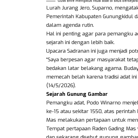
Gusti Bhre mengikuti ritual adat di situs bersej
Lurah Jurang Jero, Suparno, mengata
Pemerintah Kabupaten Gunungkidul 
dalam agenda rutin.
Hal ini penting agar para pemangku a
sejarah ini dengan lebih baik.
Upacara Sadranan ini juga menjadi po
“Saya berpesan agar masyarakat teta
bedakan latar belakang agama. Buday
memecah belah karena tradisi adat ini
(14/5/2026).
Sejarah
Gunung
Gambar
Pemangku adat, Podo Winarno menjel
ke-15 atau sekitar 1550, atas perintah
Mas melakukan pertapaan untuk men
Tempat pertapaan Raden Gading Mas 
dan sekarang disebut gunung gambar