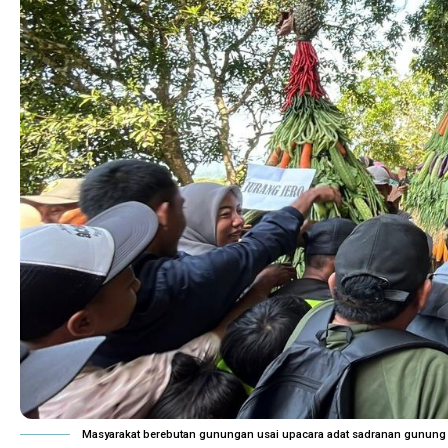
Masyarakat berebutan gunungan usai upacara adat sadranan gunung g