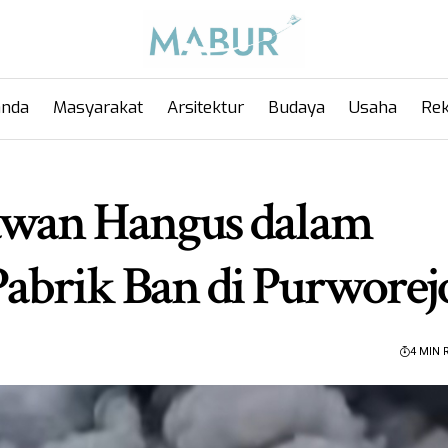
anda
Masyarakat
Arsitektur
Budaya
Usaha
Rek
awan Hangus dalam
abrik Ban di Purwore
4 MIN 