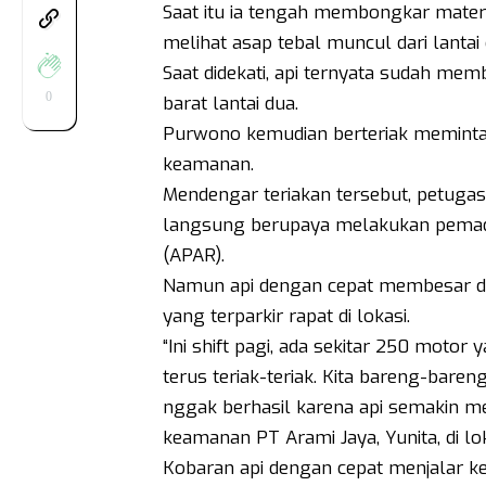
Saat itu ia tengah membongkar materia
melihat asap tebal muncul dari lantai
Saat didekati, api ternyata sudah mem
0
barat lantai dua.
Purwono kemudian berteriak meminta
keamanan.
Mendengar teriakan tersebut, petug
langsung berupaya melakukan pema
(APAR).
Namun api dengan cepat membesar dan
yang terparkir rapat di lokasi.
“Ini shift pagi, ada sekitar 250 motor 
terus teriak-teriak. Kita bareng-ba
nggak berhasil karena api semakin m
keamanan PT Arami Jaya, Yunita, di lok
Kobaran api dengan cepat menjalar ke