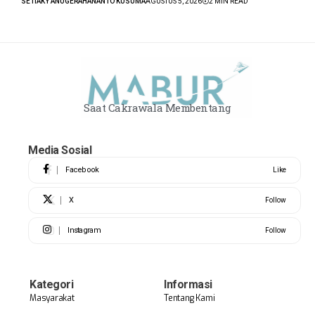
SETIAKY ANUGERAHANANTO KUSUMA
AGUSTUS 5, 2026
2 MIN READ
Saat Cakrawala Membentang
Media Sosial
Facebook
Like
X
Follow
Instagram
Follow
Kategori
Informasi
Masyarakat
Tentang Kami