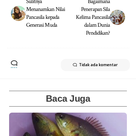
Sulitnya
Bagaimana
Menanamkan Nilai
Penerapan Sila
Pancasila kepada
Kelima Pancasila
Generasi Muda
dalam Dunia
Pendidikan?
Tidak ada komentar
Baca Juga