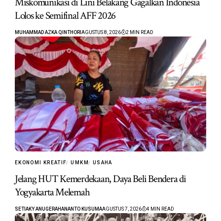
Miskomunikasi di Lini Belakang Gagalkan Indonesia
Lolos ke Semifinal AFF 2026
MUHAMMAD AZKA QINTHORI
AGUSTUS 8, 2026
2 MIN READ
EKONOMI KREATIF
UMKM
USAHA
Jelang HUT Kemerdekaan, Daya Beli Bendera di
Yogyakarta Melemah
SETIAKY ANUGERAHANANTO KUSUMA
AGUSTUS 7, 2026
4 MIN READ