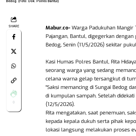
Bedog. (Foto: Dok. Polres Bantul)
SHARE
Mabur.co-
Warga Padukuhan Mangir T
Pajangan, Bantul, digegerkan dengan
Bedog, Senin (11/5/2026) sekitar pukul
‎Kasi Humas Polres Bantul, Rita Hida
seorang warga yang sedang memancing
celana warna gelap tersangkut di tum
“Saksi memancing di Sungai Bedog da
di kumpulan sampah. Setelah didekati t
0
(12/5/2026)‎.
Rita mengatakan, saat penemuan, saks
kepada kepala dukuh serta pihak kepo
lokasi langsung melakukan proses eva