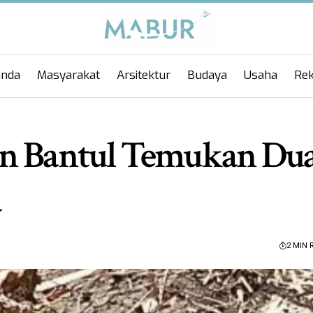
anda
Masyarakat
Arsitektur
Budaya
Usaha
Rek
an Bantul Temukan Du
a
2 MIN 