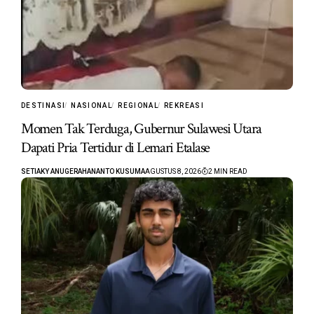
DESTINASI
NASIONAL
REGIONAL
REKREASI
Momen Tak Terduga, Gubernur Sulawesi Utara
Dapati Pria Tertidur di Lemari Etalase
SETIAKY ANUGERAHANANTO KUSUMA
AGUSTUS 8, 2026
2 MIN READ