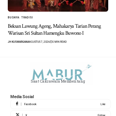
BUDAYA
TRADISI
Beksan Lawung Ageng, Mahakarya Tarian Perang
Warisan Sri Sultan Hamengku Buwono I
JH KUSMARGANA
AGUSTUS 7, 2026
5 MIN READ
Saat Cakrawala Membentang
Media Sosial
Facebook
Like
X
Follow