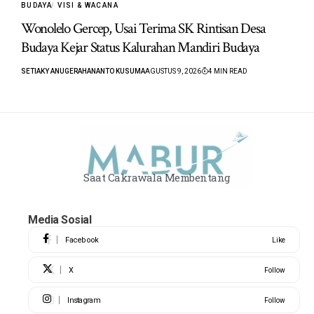
BUDAYA
VISI & WACANA
Wonolelo Gercep, Usai Terima SK Rintisan Desa
Budaya Kejar Status Kalurahan Mandiri Budaya
SETIAKY ANUGERAHANANTO KUSUMA
AGUSTUS 9, 2026
4 MIN READ
Saat Cakrawala Membentang
Media Sosial
Facebook
Like
X
Follow
Instagram
Follow