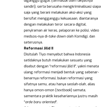
diganggu gugat (termasuk oleh rakyatnya
sendiri), serta berusaha mengkriminalisasi siapa
saja yang berani melakukan aksi-aksi yang
bersifat mengganggu kekuasaan, diantaranya
dengan melakukan teror secara digital,
penyiraman air keras, pelaporan ke polisi, video
medsos-nya di-
take down
oleh Komdigi, dan
seterusnya.
Reformasi
Jilid
II
Disitulah Tiyo menyebut bahwa Indonesia
setidaknya butuh melakukan sesuatu yang
disebut dengan “reformasi jilid II”, yakni menata
ulang reformasi menjadi bentuk yang sebenar-
benarnya reformasi, bukan reformasi yang
sifatnya semu, atau hanya seolah-olah, alias
hanya omon-omon (
textbook
) semata,
sementara praktik kesehariannya justru masih
“
orde baru oriented
“.