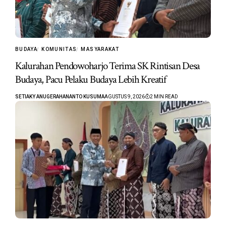
BUDAYA
KOMUNITAS
MASYARAKAT
Kalurahan Pendowoharjo Terima SK Rintisan Desa
Budaya, Pacu Pelaku Budaya Lebih Kreatif
SETIAKY ANUGERAHANANTO KUSUMA
AGUSTUS 9, 2026
2 MIN READ