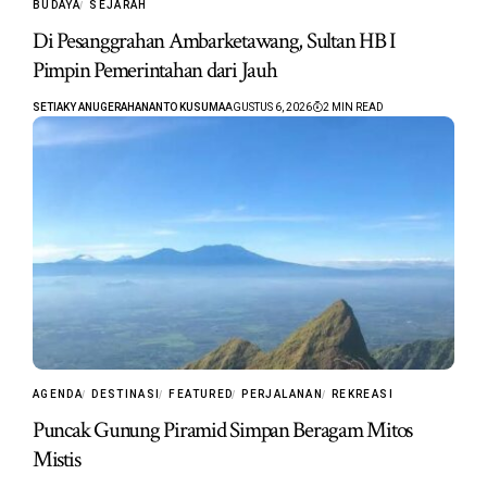
BUDAYA
SEJARAH
Di Pesanggrahan Ambarketawang, Sultan HB I
Pimpin Pemerintahan dari Jauh
SETIAKY ANUGERAHANANTO KUSUMA
AGUSTUS 6, 2026
2 MIN READ
AGENDA
DESTINASI
FEATURED
PERJALANAN
REKREASI
Puncak Gunung Piramid Simpan Beragam Mitos
Mistis