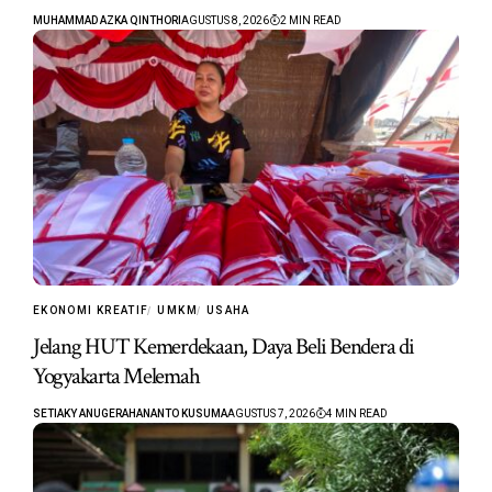
MUHAMMAD AZKA QINTHORI
AGUSTUS 8, 2026
2 MIN READ
EKONOMI KREATIF
UMKM
USAHA
Jelang HUT Kemerdekaan, Daya Beli Bendera di
Yogyakarta Melemah
SETIAKY ANUGERAHANANTO KUSUMA
AGUSTUS 7, 2026
4 MIN READ