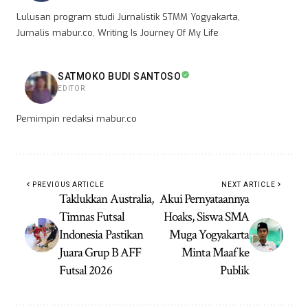
Lulusan program studi Jurnalistik STMM Yogyakarta,
Jurnalis mabur.co, Writing Is Journey Of My Life
SATMOKO BUDI SANTOSO
EDITOR
Pemimpin redaksi mabur.co
PREVIOUS ARTICLE
NEXT ARTICLE
Taklukkan Australia,
Akui Pernyataannya
Timnas Futsal
Hoaks, Siswa SMA
Indonesia Pastikan
Muga Yogyakarta
Juara Grup B AFF
Minta Maaf ke
Futsal 2026
Publik