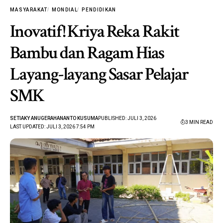
MASYARAKAT
MONDIAL
PENDIDIKAN
Inovatif! Kriya Reka Rakit
Bambu dan Ragam Hias
Layang-layang Sasar Pelajar
SMK
SETIAKY ANUGERAHANANTO KUSUMA
PUBLISHED: JULI 3, 2026
3 MIN READ
LAST UPDATED: JULI 3, 2026 7:54 PM