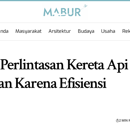
anda
Masyarakat
Arsitektur
Budaya
Usaha
Rek
Perlintasan Kereta Api
n Karena Efisiensi
2 MIN 