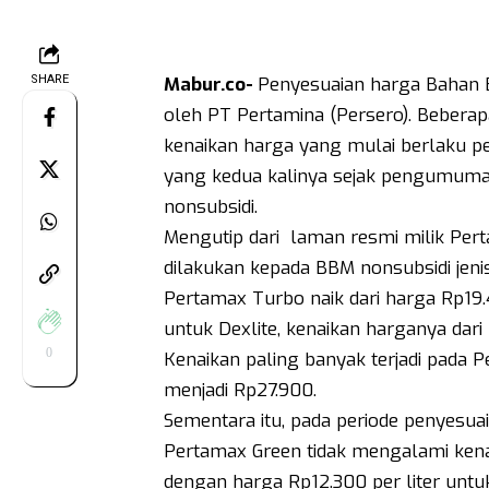
SHARE
Mabur.co-
Penyesuaian harga Bahan B
oleh PT Pertamina (Persero). Bebera
kenaikan harga yang mulai berlaku pe
yang kedua kalinya sejak pengumuma
nonsubsidi.
Mengutip dari laman resmi milik Pert
dilakukan kepada BBM nonsubsidi jeni
Pertamax Turbo naik dari harga Rp19.4
untuk Dexlite, kenaikan harganya dari 
0
Kenaikan paling banyak terjadi pada Pe
menjadi Rp27.900.
Sementara itu, pada periode penyesua
Pertamax Green tidak mengalami kenai
dengan harga Rp12.300 per liter untu