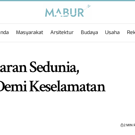
anda
Masyarakat
Arsitektur
Budaya
Usaha
Rek
ran Sedunia,
Demi Keselamatan
2 MIN 