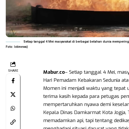
Setiap tanggal 4 Mei masyarakat di berbagai belahan dunia memperingat
Foto: Istimewa)
SHARE
Mabur.co
– Setiap tanggal 4 Mei, mas
Hari Pemadam Kebakaran Sedunia at
Momen ini menjadi waktu yang tepat
terima kasih kepada para petugas pe
mempertaruhkan nyawa demi keselama
Kepala Dinas Damkarmat Kota Jogja, T
memadamkan api, tapi tentang dedikasi
menghadapi situasi darurat yang tidak