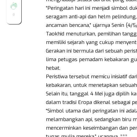
“Peringatan hari ini menjadi simbol d
0
seragam anti-api dan helm pelindung
ancaman bencana,” ujarnya Senin (4/5
Taokhid menuturkan, pemilihan tangg
memiliki sejarah yang cukup menyentu
Gerakan ini bermula dari sebuah peris
lima petugas pemadam kebakaran gu
hebat.
Peristiwa tersebut memicu inisiatif 
kebakaran, untuk menetapkan sebuah h
Selain itu, tanggal 4 Mei juga dipilih
dalam tradisi Eropa dikenal sebagai 
“Simbol utama dari peringatan ini ada
melambangkan api, sedangkan biru m
mencerminkan keseimbangan dan perj
tugas mulia mereka,” ucapnya. ***