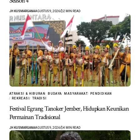
Season 4’
JH KUSMARGANA
AGUSTUS 9, 2026
2 MIN READ
ATRAKSI & HIBURAN
BUDAYA
MASYARAKAT
PENDIDIKAN
REKREASI
TRADISI
Festival Egrang Tanoker Jember, Hidupkan Keunikan
Permainan Tradisional
JH KUSMARGANA
AGUSTUS 9, 2026
4 MIN READ