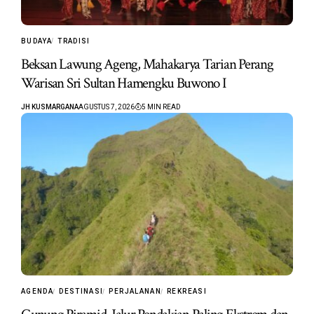
BUDAYA
TRADISI
Beksan Lawung Ageng, Mahakarya Tarian Perang
Warisan Sri Sultan Hamengku Buwono I
JH KUSMARGANA
AGUSTUS 7, 2026
5 MIN READ
AGENDA
DESTINASI
PERJALANAN
REKREASI