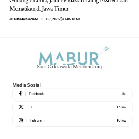
Gunung Piramid, Jalur Pendakian Paling Ekstrem dan
Mematikan di Jawa Timur
JH KUSMARGANA
AGUSTUS 7, 2026
4 MIN READ
Saat Cakrawala Membentang
Media Sosial
Facebook
Like
X
Follow
Instagram
Follow