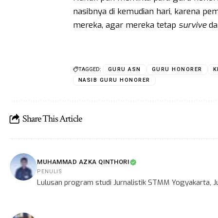
nasibnya di kemudian hari, karena p
mereka, agar mereka tetap
survive
dar
TAGGED:
GURU ASN
GURU HONORER
K
NASIB GURU HONORER
Share This Article
MUHAMMAD AZKA QINTHORI
PENULIS
Lulusan program studi Jurnalistik STMM Yogyakarta, Ju