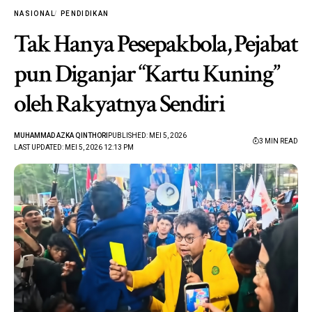
NASIONAL
PENDIDIKAN
Tak Hanya Pesepakbola, Pejabat
pun Diganjar “Kartu Kuning”
oleh Rakyatnya Sendiri
MUHAMMAD AZKA QINTHORI
PUBLISHED: MEI 5, 2026
3 MIN READ
LAST UPDATED: MEI 5, 2026 12:13 PM